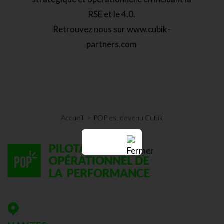
RSE et le 4.0.
Retrouvez nous sur
www.cubik-
partners.com
Accueil
POP est devenu Cubik