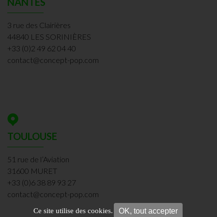
NANTES
3 rue des Clairières
44840 LES SORINIÈRES
+33 (0)2 49 62 04 40
contact@concept-pop.com
TOULOUSE
51 rue de l’Aviation
31600 MURET
+33 (0)6 38 89 93 27
contact@concept-pop.com
OK, tout accepter
Ce site utilise des cookies.